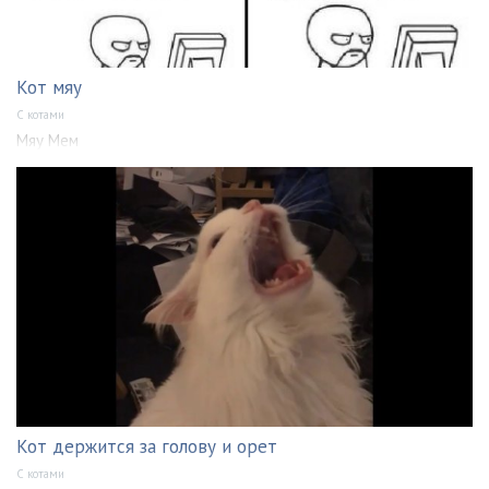
Кот мяу
С котами
Мяу Мем
Кот держится за голову и орет
С котами