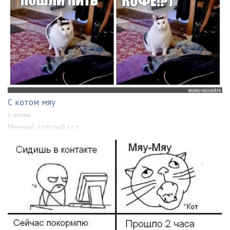
С котом мяу
С котами
Мемный толстый кот