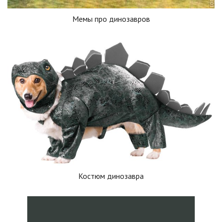
Мемы про динозавров
Костюм динозавра