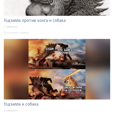
Годзилла против конга и собака
С собаками
Годзилла мемы
Годзилла и собака
С собаками