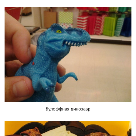
Булоффная динозавр