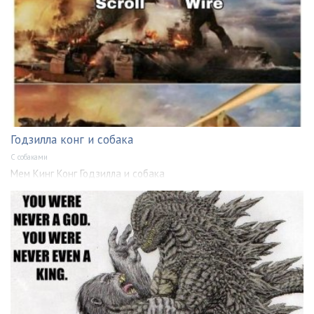
Годзилла конг и собака
С собаками
Мем Кинг Конг Годзилла и собака