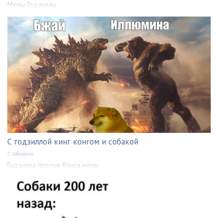
Мемы Годзиллы
С годзиллой кинг конгом и собакой
С собаками
Годзилла против Конга мемы