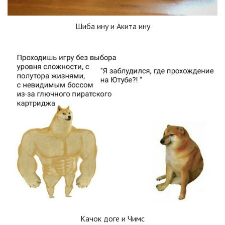
Шиба ину и Акита ину
Качок доге и Чимс