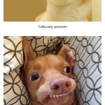
Сиба ину догкоин