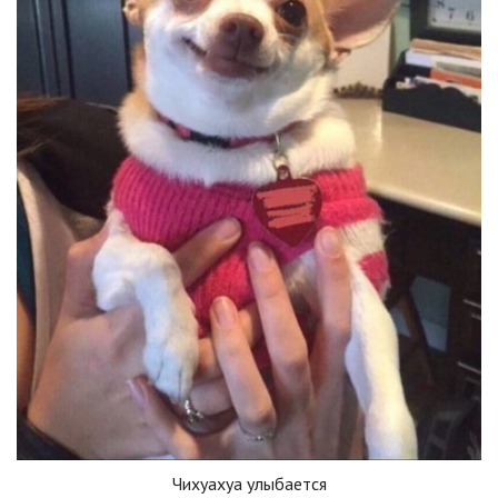
Чихуахуа улыбается