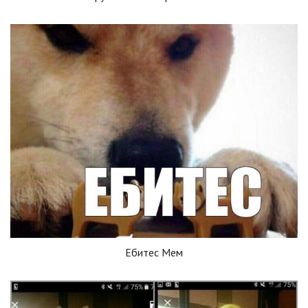
Ебитес Мем