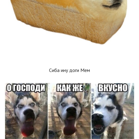
Сиба ину доги Мем