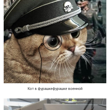
Кот в фурашкефурашке военной