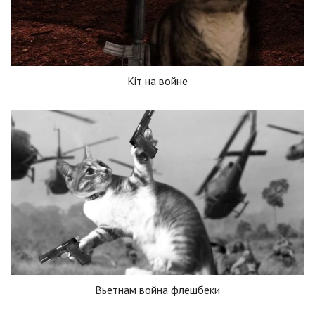
Кiт на войне
Вьетнам война флешбеки