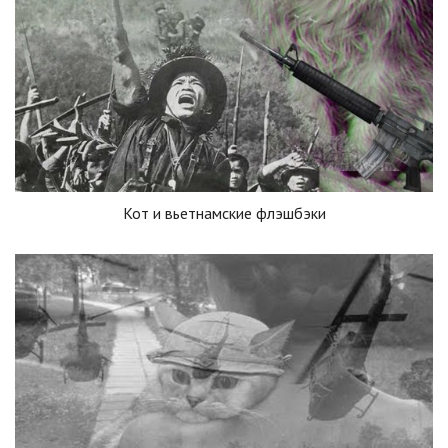
Кот и вьетнамские флэшбэки