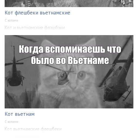
Кот флешбеки вьетнамские
С котами
Кот и вьетнамские флэшбэки
Кот вьетнам
С котами
Кот вьетнамские флешбеки