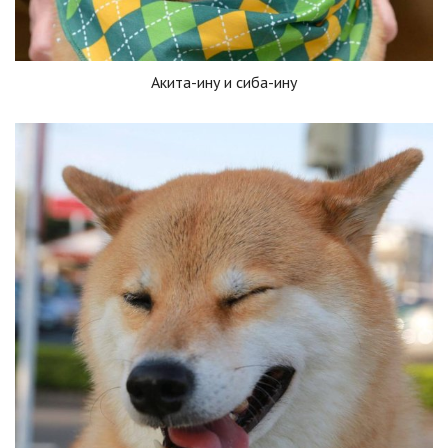
Акита-ину и сиба-ину