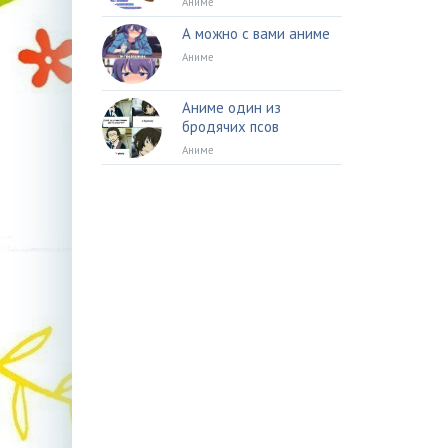
Аниме
А можно с вами аниме
Аниме
Аниме один из
бродячих псов
Аниме