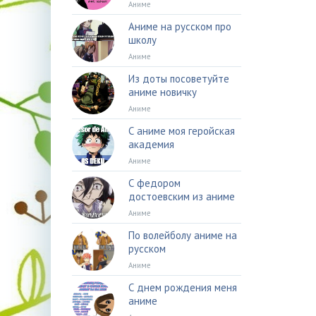
Аниме
Аниме на русском про
школу
Аниме
Из доты посоветуйте
аниме новичку
Аниме
С аниме моя геройская
академия
Аниме
С федором
достоевским из аниме
Аниме
По волейболу аниме на
русском
Аниме
С днем рождения меня
аниме