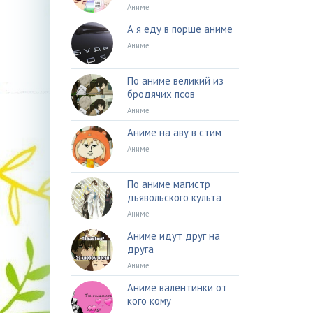
Аниме
А я еду в порше аниме
Аниме
По аниме великий из
бродячих псов
Аниме
Аниме на аву в стим
Аниме
По аниме магистр
дьявольского культа
Аниме
Аниме идут друг на
друга
Аниме
Аниме валентинки от
кого кому