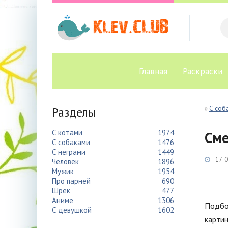
Главная
Раскраски
Разделы
»
С соб
С котами
1974
Сме
С собаками
1476
С неграми
1449
17-0
Человек
1896
Мужик
1954
Про парней
690
Шрек
477
Аниме
1306
Подбо
С девушкой
1602
картин