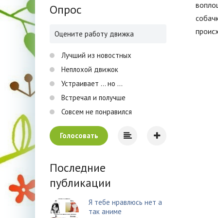
воплощ
Опрос
собачк
происх
Оцените работу движка
Лучший из новостных
Неплохой движок
Устраивает ... но ...
Встречал и получше
Совсем не понравился
Голосовать
Последние
публикации
Я тебе нравлюсь нет а
так аниме