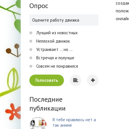
создаю
Опрос
полож
онлай
Оцените работу движка
Лучший из новостных
Неплохой движок
Устраивает ... но ...
Встречал и получше
Совсем не понравился
Голосовать
Последние
публикации
Я тебе нравлюсь нет а
так аниме