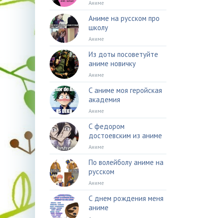
Аниме
Аниме на русском про
школу
Аниме
Из доты посоветуйте
аниме новичку
Аниме
С аниме моя геройская
академия
Аниме
С федором
достоевским из аниме
Аниме
По волейболу аниме на
русском
Аниме
С днем рождения меня
аниме