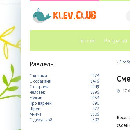
Главная
Раскраски
Разделы
»
С соб
С котами
1974
Сме
С собаками
1476
С неграми
1449
17-0
Человек
1896
Мужик
1954
Про парней
690
Шрек
477
Аниме
1306
Весел
С девушкой
1602
своей 