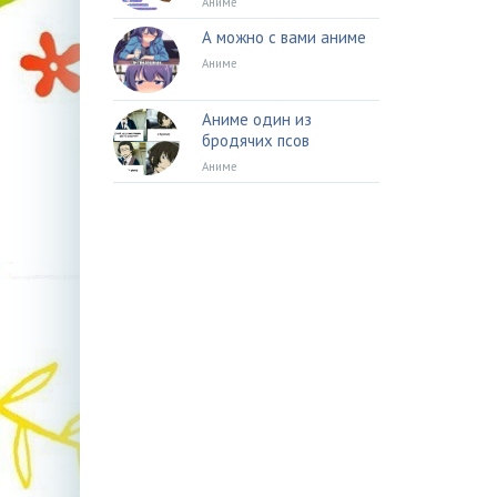
Аниме
А можно с вами аниме
Аниме
Аниме один из
бродячих псов
Аниме