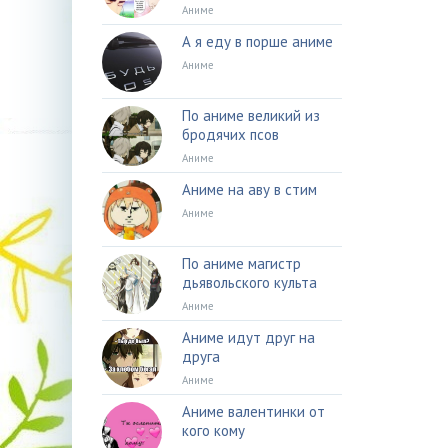
Аниме
А я еду в порше аниме
Аниме
По аниме великий из
бродячих псов
Аниме
Аниме на аву в стим
Аниме
По аниме магистр
дьявольского культа
Аниме
Аниме идут друг на
друга
Аниме
Аниме валентинки от
кого кому