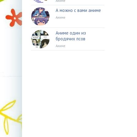
Аниме
А можно с вами аниме
Аниме
Аниме один из
бродячих псов
Аниме