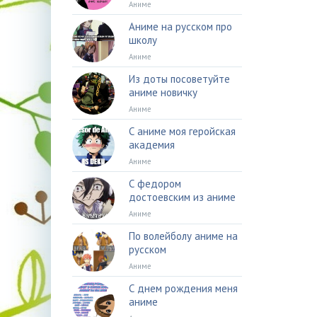
Аниме
Аниме на русском про
школу
Аниме
Из доты посоветуйте
аниме новичку
Аниме
С аниме моя геройская
академия
Аниме
С федором
достоевским из аниме
Аниме
По волейболу аниме на
русском
Аниме
С днем рождения меня
аниме