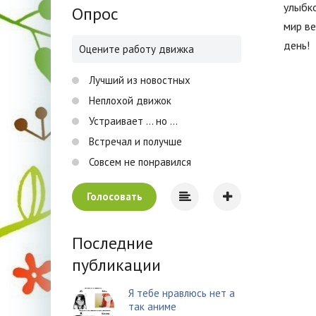
улыбко
Опрос
мир в
день!
Оцените работу движка
Лучший из новостных
Неплохой движок
Устраивает ... но ...
Встречал и получше
Совсем не понравился
Голосовать
Последние
публикации
Я тебе нравлюсь нет а
так аниме