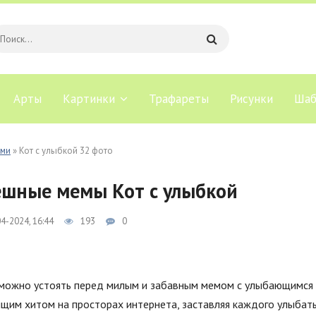
Арты
Картинки
Трафареты
Рисунки
Шаб
ами
» Кот с улыбкой 32 фото
шные мемы Кот с улыбкой
4-2024, 16:44
193
0
можно устоять перед милым и забавным мемом с улыбающимся к
щим хитом на просторах интернета, заставляя каждого улыбать