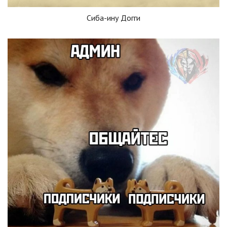
Сиба-ину Догги