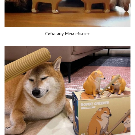
Сиба ину Мем ебитес