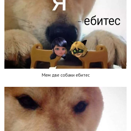
Мем две собаки ебитес