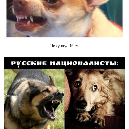
Чихуахуа Мем