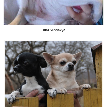
Злая чихуахуа