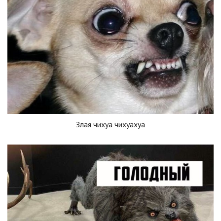
Злая чихуа чихуахуа