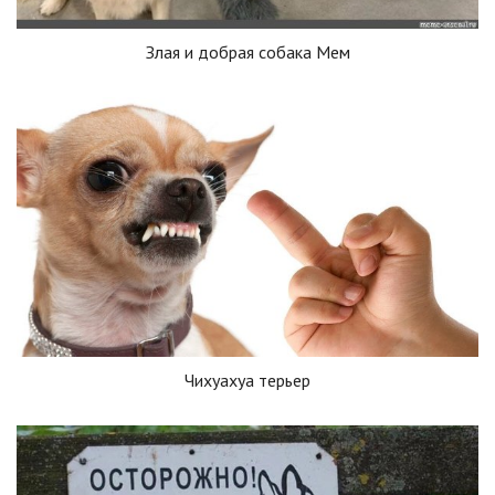
Злая и добрая собака Мем
Чихуахуа терьер