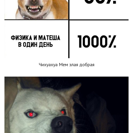
Чихуахуа Мем злая добрая