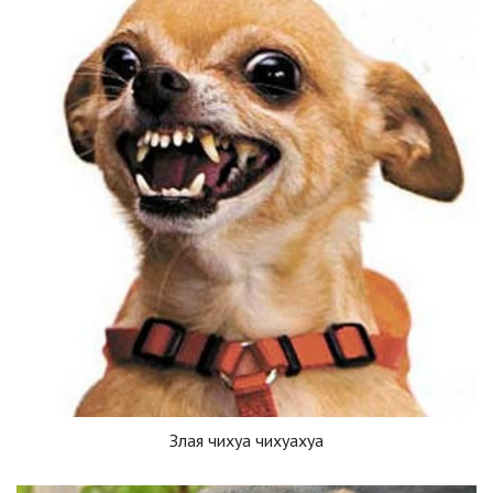
Злая чихуа чихуахуа