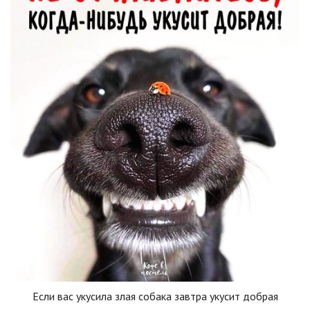
Если вас укусила злая собака завтра укусит добрая