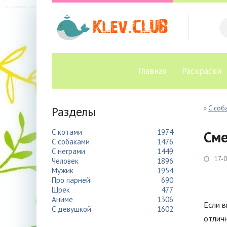
Главная
Раскраски
Разделы
»
С соб
С котами
1974
Сме
С собаками
1476
С неграми
1449
17-0
Человек
1896
Мужик
1954
Про парней
690
Шрек
477
Аниме
1306
Если в
С девушкой
1602
отличн