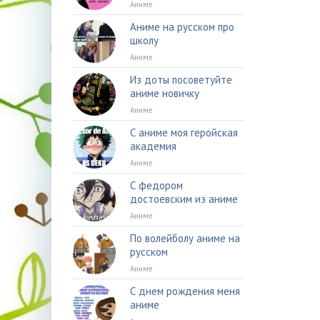
Аниме
Аниме на русском про
школу
Аниме
Из доты посоветуйте
аниме новичку
Аниме
С аниме моя геройская
академия
Аниме
С федором
достоевским из аниме
Аниме
По волейболу аниме на
русском
Аниме
С днем рождения меня
аниме