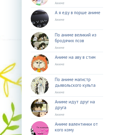
Аниме
А я еду в порше аниме
Аниме
По аниме великий из
бродячих псов
Аниме
Аниме на аву в стим
Аниме
По аниме магистр
дьявольского культа
Аниме
Аниме идут друг на
друга
Аниме
Аниме валентинки от
кого кому