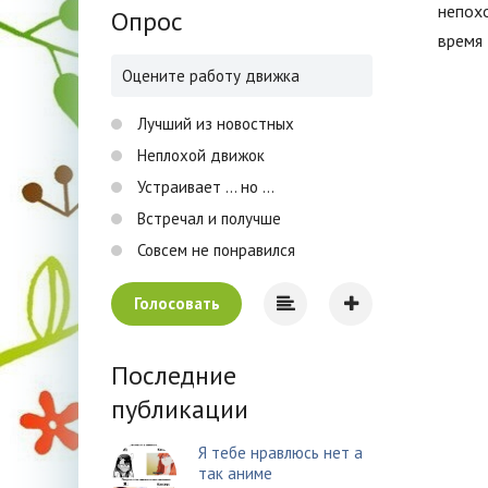
непохо
Опрос
время 
Оцените работу движка
Лучший из новостных
Неплохой движок
Устраивает ... но ...
Встречал и получше
Совсем не понравился
Голосовать
Последние
публикации
Я тебе нравлюсь нет а
так аниме