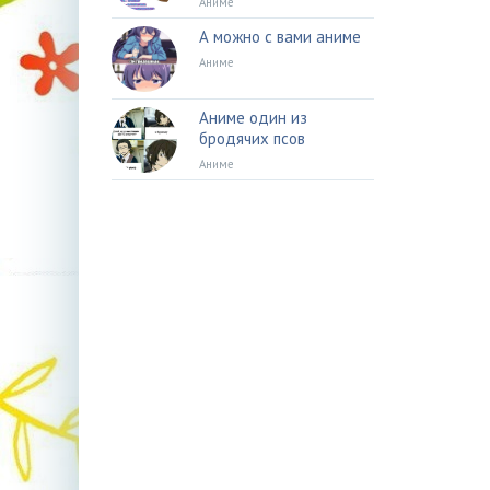
Аниме
А можно с вами аниме
Аниме
Аниме один из
бродячих псов
Аниме