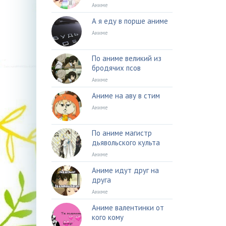
Аниме
А я еду в порше аниме
Аниме
По аниме великий из
бродячих псов
Аниме
Аниме на аву в стим
Аниме
По аниме магистр
дьявольского культа
Аниме
Аниме идут друг на
друга
Аниме
Аниме валентинки от
кого кому