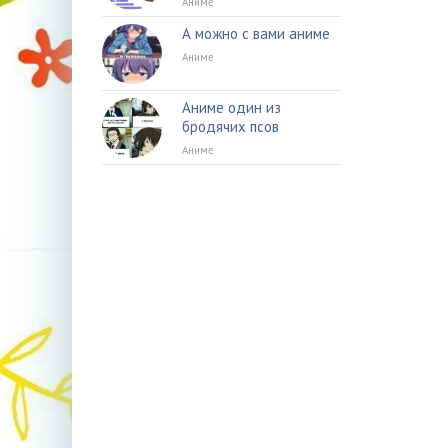
Аниме
А можно с вами аниме
Аниме
Аниме один из
бродячих псов
Аниме