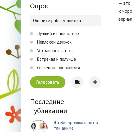
— это 
Опрос
юморо
верны
Оцените работу движка
Лучший из новостных
Неплохой движок
Устраивает ... но ...
Встречал и получше
Совсем не понравился
Голосовать
Последние
публикации
Я тебе нравлюсь нет а
так аниме