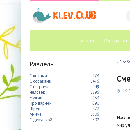
Главная
Раскраски
Разделы
»
С соб
С котами
1974
Сме
С собаками
1476
С неграми
1449
16-0
Человек
1896
Мужик
1954
Про парней
690
Шрек
477
Аниме
1306
Наслаж
С девушкой
1602
мир уд