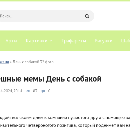
Арты
Картинки
Трафареты
Рисунки
Шаб
аками
» День с собакой 32 фото
шные мемы День с собакой
4-2024, 20:14
83
0
дайтесь своим днем в компании пушистого друга с помощью за
ивительного четвероногого позитива, который поднимет вам на