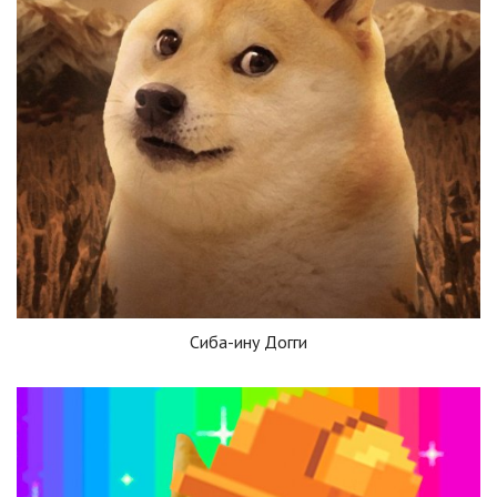
Сиба-ину Догги