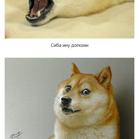
Сиба ину догкоин