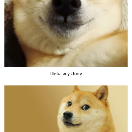
Шиба ину Догги