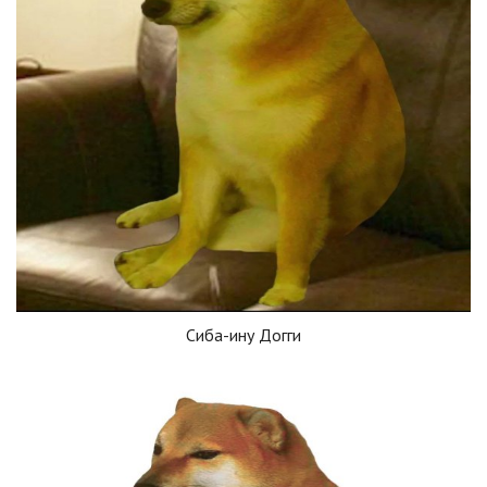
Сиба-ину Догги