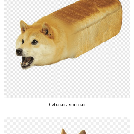
Сиба ину догкоин