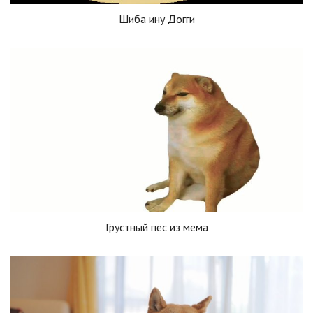
Шиба ину Догги
Грустный пёс из мема