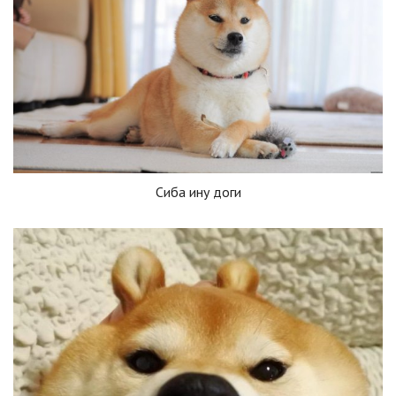
Сиба ину доги