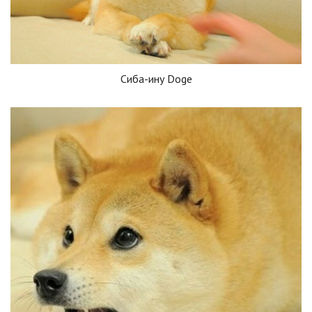
Сиба-ину Doge