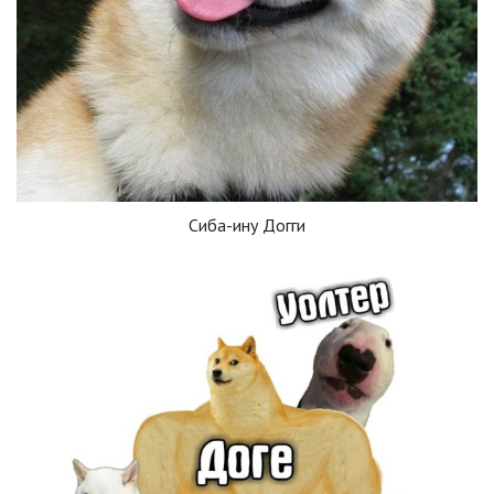
Сиба-ину Догги