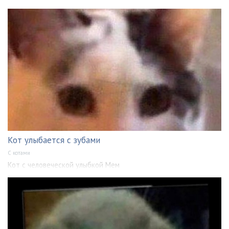
Кот улыбается с зубами
С котами
Кот с человеческой улыбкой Мем