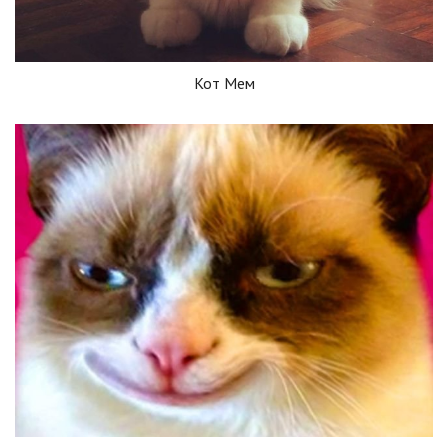
Кот Мем