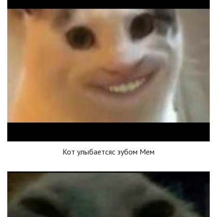
Кот улыбаетсяс зубом Мем