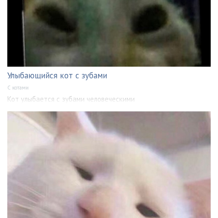
Улыбающийся кот с зубами
С котами
Кот улыбается с зубами человеческими