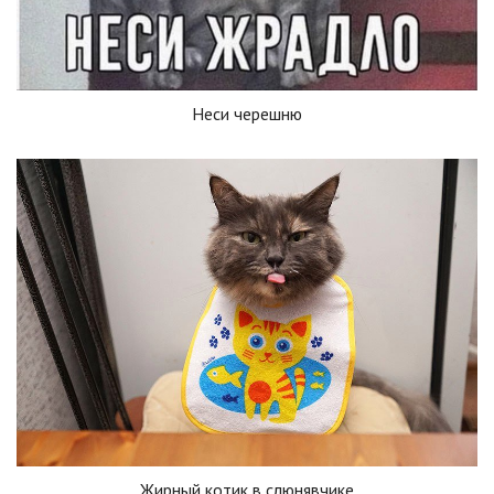
Неси черешню
Жирный котик в слюнявчике