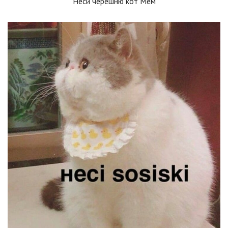
Неси черешню кот Мем