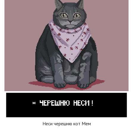
Неси черешню кот Мем