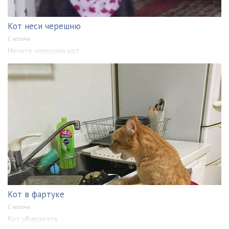
Кот неси черешню
С котами
Несите черешню кот
Кот в фартуке
С котами
Кот убирается