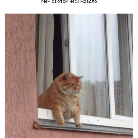
Мем с котом неси жрадло