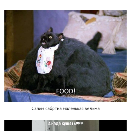
Сэлим сабртна маленькая ведьма