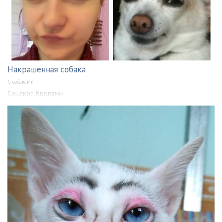
Накрашенная собака
С собаками
Срьакас бровями