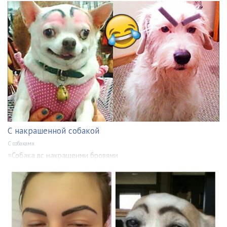
С накрашенной собакой
С собаками
=Собака вс накрашенми бровями