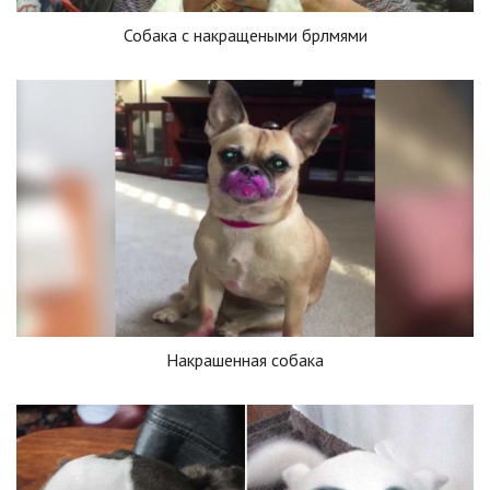
Собака с накращеными брлмями
Накрашенная собака