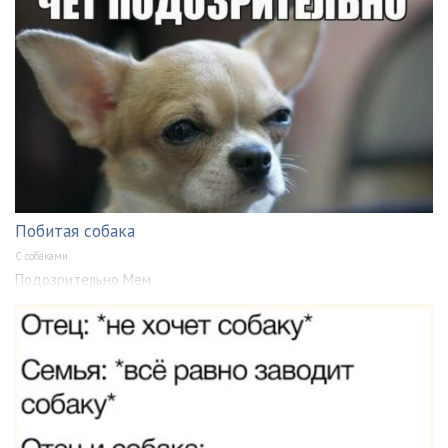
Побитая собака
С собаками
Подозрительно Мем