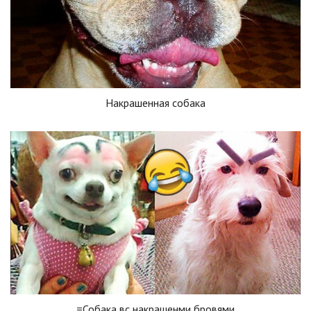
Накрашенная собака
=Собака вс накрашенми бровями