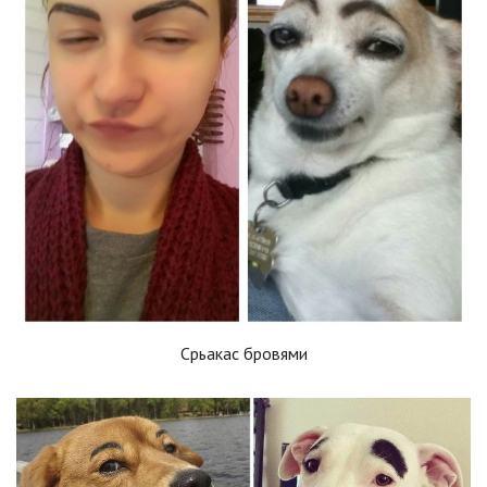
Срьакас бровями