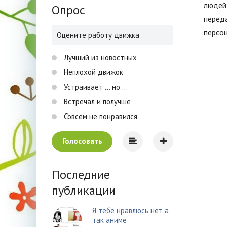
людей 
Опрос
переда
персо
Оцените работу движка
Лучший из новостных
Неплохой движок
Устраивает ... но ...
Встречал и получше
Совсем не понравился
Голосовать
Последние
публикации
Я тебе нравлюсь нет а
так аниме