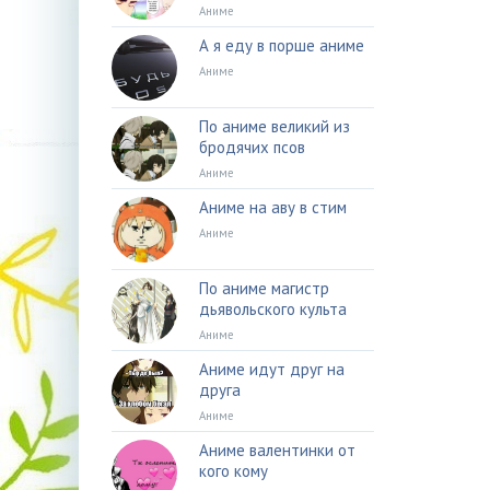
Аниме
А я еду в порше аниме
Аниме
По аниме великий из
бродячих псов
Аниме
Аниме на аву в стим
Аниме
По аниме магистр
дьявольского культа
Аниме
Аниме идут друг на
друга
Аниме
Аниме валентинки от
кого кому