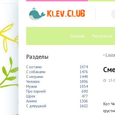
Главная
Раскраски
Разделы
»
С кот
С котами
1974
Сме
С собаками
1476
С неграми
1449
15-0
Человек
1896
Мужик
1954
Про парней
690
Шрек
477
Аниме
1306
Кот Чм
С девушкой
1602
грустн