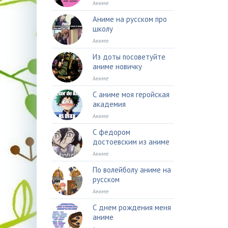
Аниме
Аниме на русском про
школу
Аниме
Из доты посоветуйте
аниме новичку
Аниме
С аниме моя геройская
академия
Аниме
С федором
достоевским из аниме
Аниме
По волейболу аниме на
русском
Аниме
С днем рождения меня
аниме