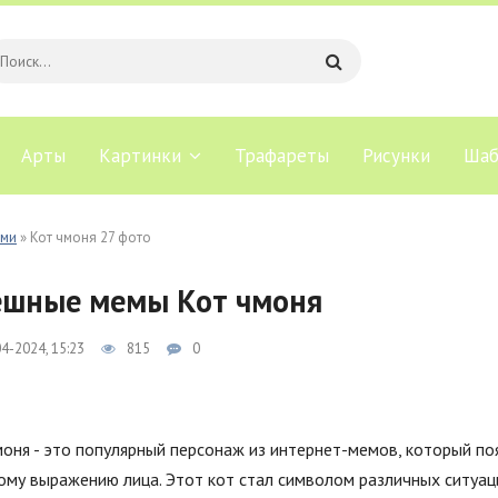
Арты
Картинки
Трафареты
Рисунки
Шаб
ами
» Кот чмоня 27 фото
шные мемы Кот чмоня
4-2024, 15:23
815
0
оня - это популярный персонаж из интернет-мемов, который по
ому выражению лица. Этот кот стал символом различных ситуац