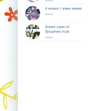
Аниме
А можно с вами аниме
Аниме
Аниме один из
бродячих псов
Аниме