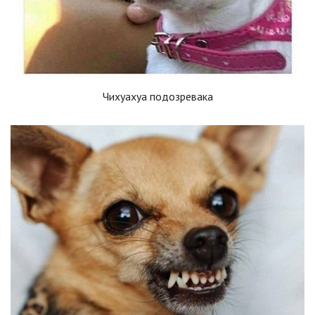
Чихуахуа подозревака