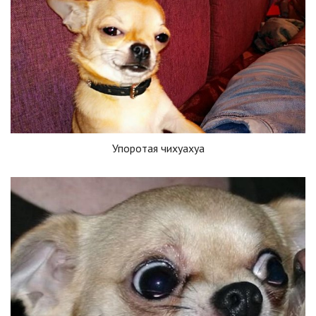
Упоротая чихуахуа