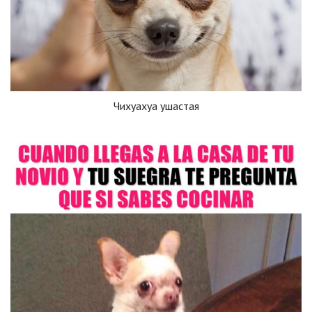
Чихуахуа ушастая