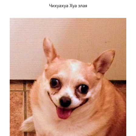
Чихуахуа Хуа злая