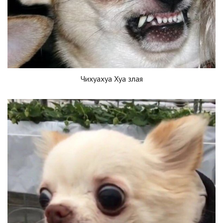
Чихуахуа Хуа злая