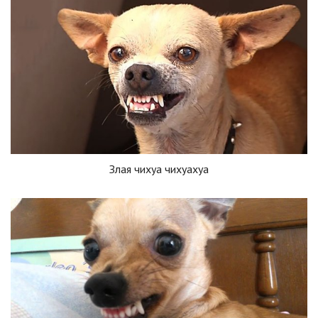
Злая чихуа чихуахуа