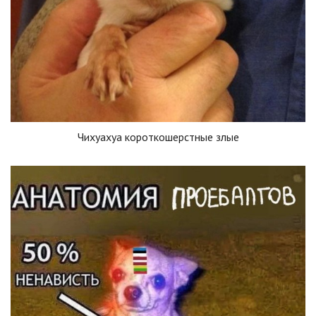
Чихуахуа короткошерстные злые