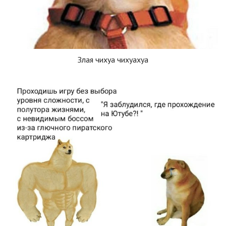
Злая чихуа чихуахуа