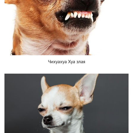
Чихуахуа Хуа злая