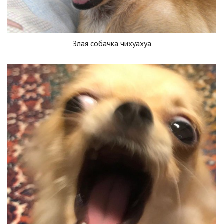
Злая собачка чихуахуа