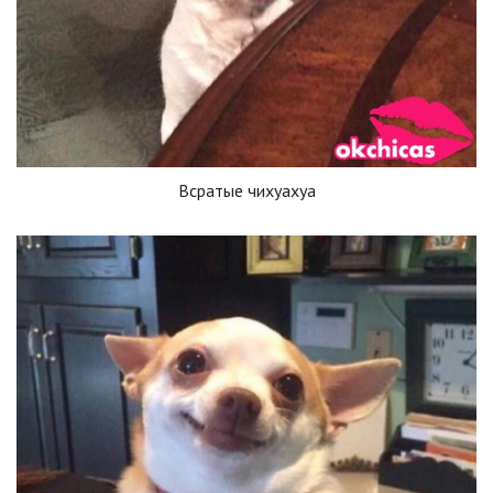
Всратые чихуахуа