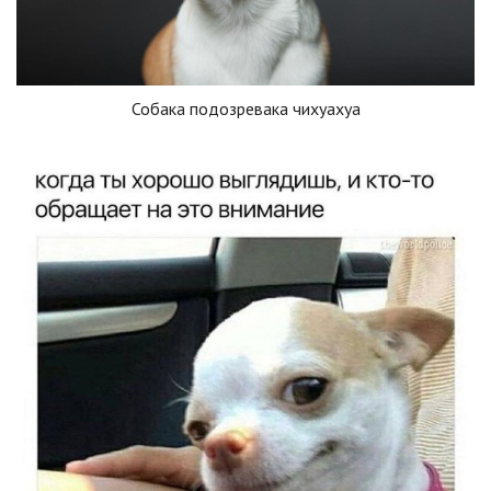
Собака подозревака чихуахуа