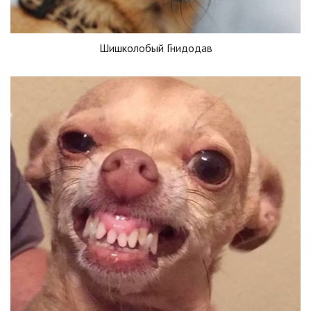
Шишколобый Гнидодав