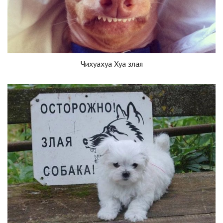
Чихуахуа Хуа злая