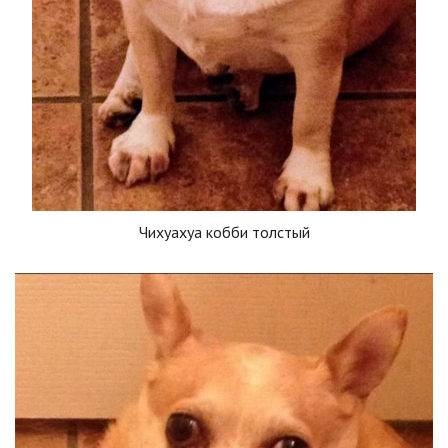
Чихуахуа кобби толстый