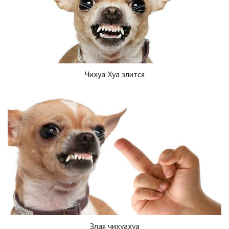
Чихуа Хуа злится
Злая чихуахуа