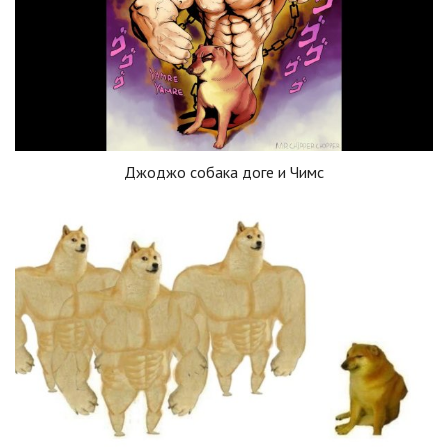
Джоджо собака доге и Чимс