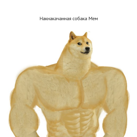
Накнакачанная собака Мем