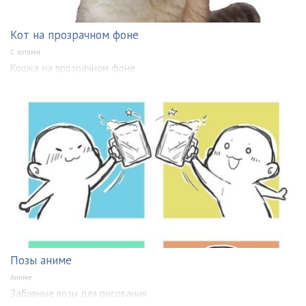
Кот на прозрачном фоне
С котами
Кошка на прозрачном фоне
Позы аниме
Аниме
Забавные позы для рисования