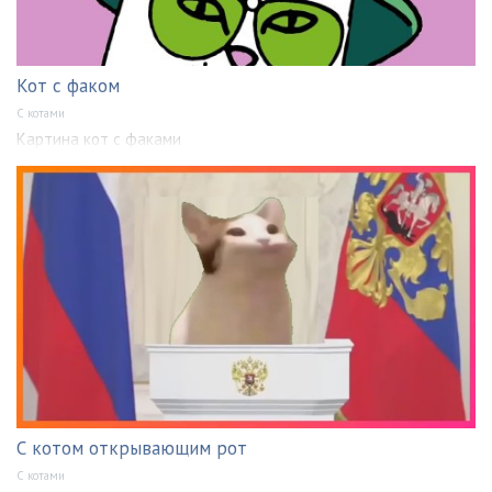
Кот с факом
С котами
Картина кот с факами
С котом открывающим рот
С котами