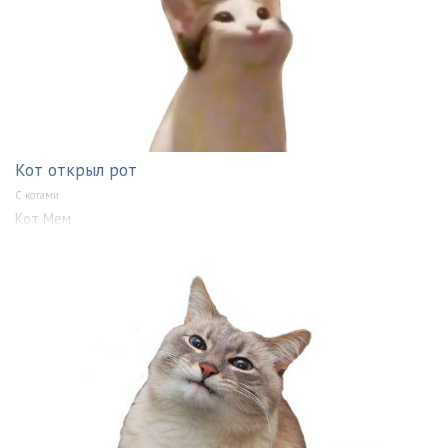
Кот открыл рот
С котами
Кот Мем