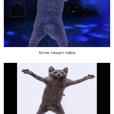
Котик танцует гифка