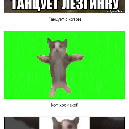
Танцует с котом
Кот хромакей