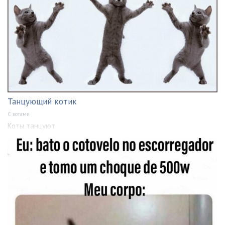
Танцующий котик
С котами
Коты танцуют