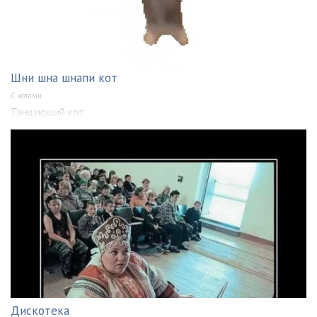
Шни шна шнапи кот
С котами
Танцующий кот
Дискотека