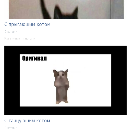
С прыгающим котом
С котами
Котенок прыгает
С танцующим котом
С котами