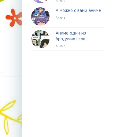
Аниме
А можно с вами аниме
Аниме
Аниме один из
бродячих псов
Аниме