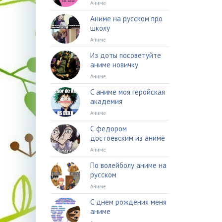
Аниме
Аниме на русском про
школу
Аниме
Из доты посоветуйте
аниме новичку
Аниме
С аниме моя геройская
академия
Аниме
С федором
достоевским из аниме
Аниме
По волейболу аниме на
русском
Аниме
С днем рождения меня
аниме