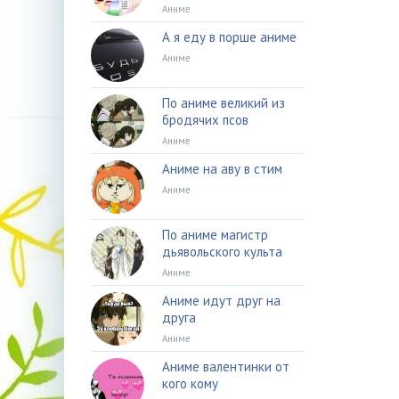
Аниме
А я еду в порше аниме
Аниме
По аниме великий из
бродячих псов
Аниме
Аниме на аву в стим
Аниме
По аниме магистр
дьявольского культа
Аниме
Аниме идут друг на
друга
Аниме
Аниме валентинки от
кого кому