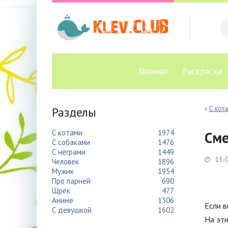
Главная
Раскраски
Разделы
»
С кот
С котами
1974
См
С собаками
1476
С неграми
1449
15-0
Человек
1896
Мужик
1954
Про парней
690
Шрек
477
Аниме
1306
Если в
С девушкой
1602
На эти