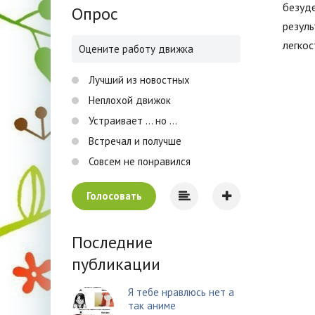
безуде
Опрос
резуль
легкос
Оцените работу движка
Лучший из новостных
Неплохой движок
Устраивает ... но ...
Встречал и получше
Совсем не понравился
Голосовать
Последние
публикации
Я тебе нравлюсь нет а
так аниме