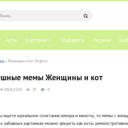
Арты
Картинки
Трафареты
Рисунки
Шаб
ами
» Женщины и кот 34 фото
ешные мемы Женщины и кот
4-2024, 15:10
37
0
ы ищете идеальное сочетание юмора и милоты, то мемы с женщи
х забавных картинках можно увидеть как коты демонстративно